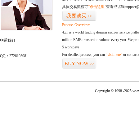
具体交易流程可
“点击这里”
查看或咨询support@
我要购买
>>
Process Overview:
4.cn is a world leading domain escrow service plat
million RMB transaction volume every year. We promi
联系我们
5 workdays.
For detailed process, you can
“visit here”
or contact
QQ：2726103981
BUY NOW
>>
Copyright © 1998 -2025 www