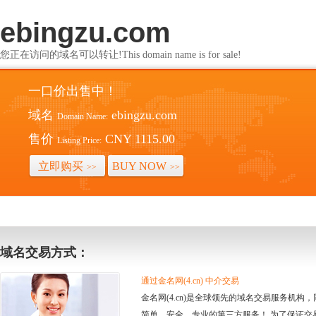
ebingzu.com
您正在访问的域名可以转让!This domain name is for sale!
一口价出售中！
域名
ebingzu.com
Domain Name:
售价
CNY 1115.00
Listing Price:
立即购买
BUY NOW
>>
>>
域名交易方式：
通过金名网(4.cn) 中介交易
金名网(4.cn)是全球领先的域名交易服务机
简单、安全、专业的第三方服务！ 为了保证交